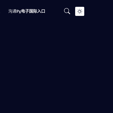
型
沟通
Pg电子国际入口