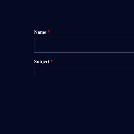
Name
*
Subject
*
Your Message
*